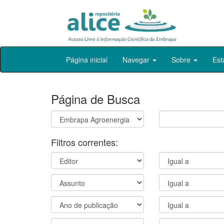
Skip
Página inicial
Navegar
Sobre
Est
navigation
Página de Busca
Filtros correntes: