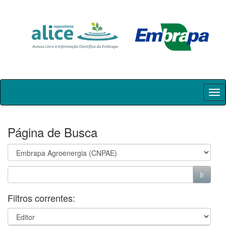
Skip
navigation
Página de Busca
Filtros correntes: