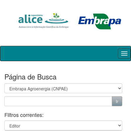
Skip
navigation
Página de Busca
Filtros correntes: