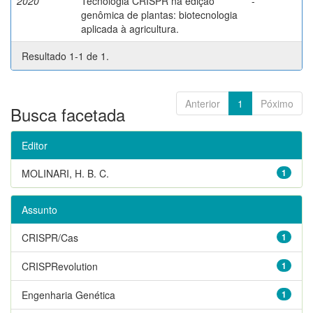
2020
Tecnologia CRISPR na edição
-
genômica de plantas: biotecnologia
aplicada à agricultura.
Resultado 1-1 de 1.
Anterior
1
Póximo
Busca facetada
Editor
MOLINARI, H. B. C.
1
Assunto
CRISPR/Cas
1
CRISPRevolution
1
Engenharia Genética
1