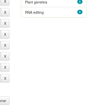
Plant genetics
1
RNA editing
1