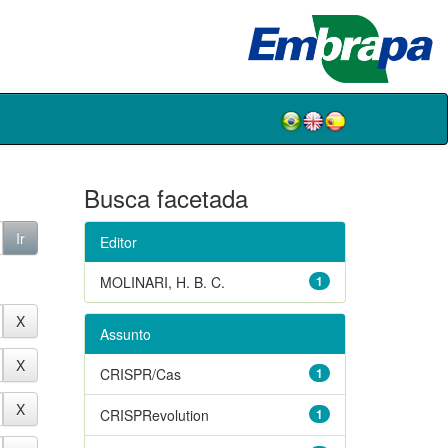
Busca facetada
Editor
MOLINARI, H. B. C.
1
Assunto
CRISPR/Cas
1
CRISPRevolution
1