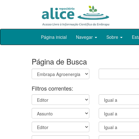
Skip
Página inicial
Navegar
Sobre
Est
navigation
Página de Busca
Filtros correntes: