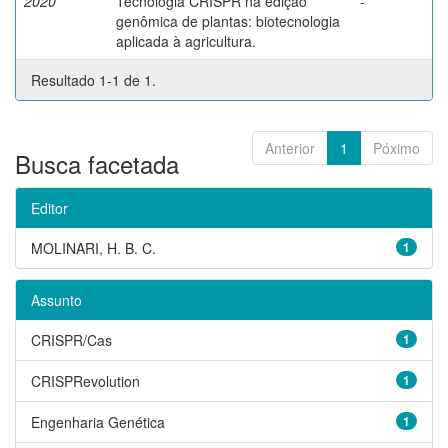
2020
Tecnologia CRISPR na edição
-
genômica de plantas: biotecnologia
aplicada à agricultura.
Resultado 1-1 de 1.
Anterior
1
Póximo
Busca facetada
Editor
MOLINARI, H. B. C.
1
Assunto
CRISPR/Cas
1
CRISPRevolution
1
Engenharia Genética
1