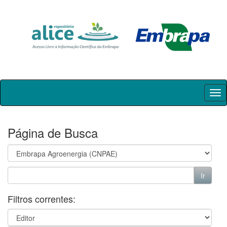
Skip
navigation
Página de Busca
Filtros correntes: