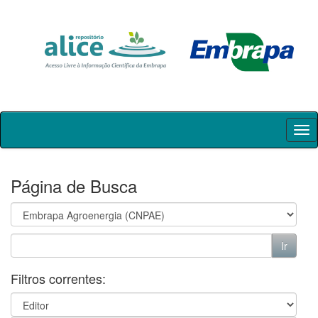
Skip
navigation
Página de Busca
Filtros correntes: