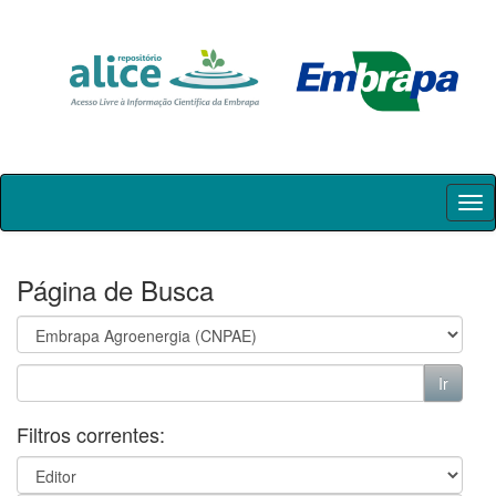
Skip
navigation
Página de Busca
Filtros correntes: