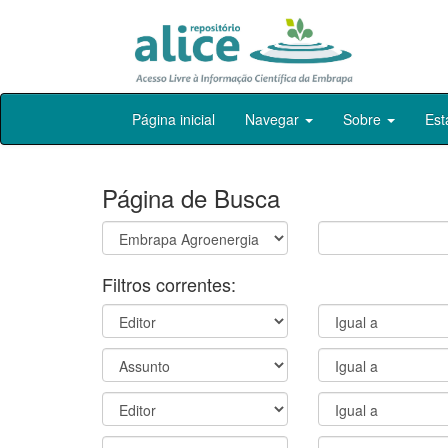
Skip
Página inicial
Navegar
Sobre
Est
navigation
Página de Busca
Filtros correntes: