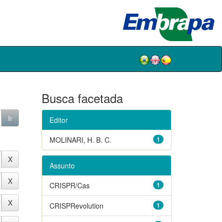
Busca facetada
Editor
MOLINARI, H. B. C.
1
Assunto
CRISPR/Cas
1
CRISPRevolution
1