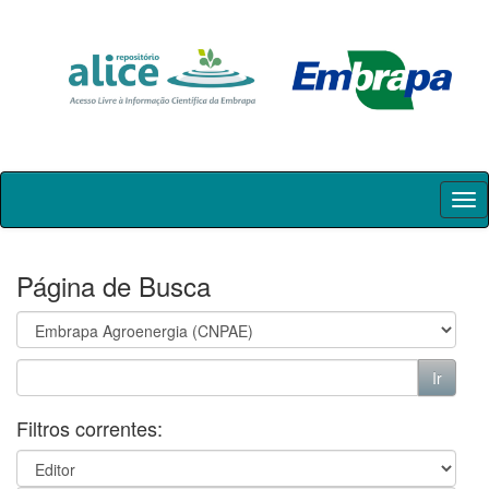
Skip
navigation
Página de Busca
Filtros correntes: