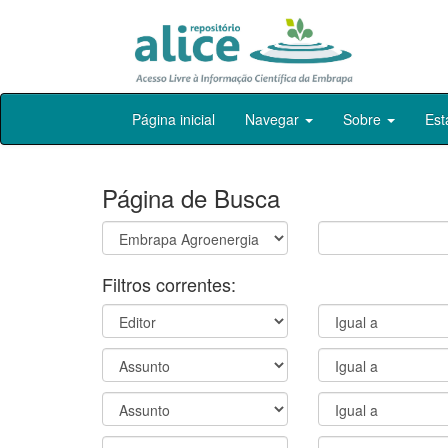
Skip
Página inicial
Navegar
Sobre
Est
navigation
Página de Busca
Filtros correntes: