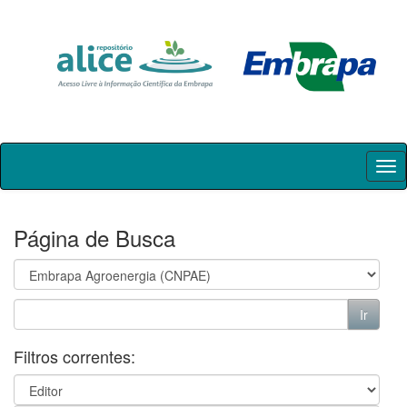
Skip
navigation
Página de Busca
Filtros correntes: