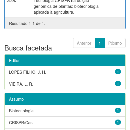
2020
Tecnologia CRISPR na edição
-
genômica de plantas: biotecnologia
aplicada à agricultura.
Resultado 1-1 de 1.
Anterior
1
Póximo
Busca facetada
Editor
LOPES FILHO, J. H.
1
VIEIRA, L. R.
1
Assunto
Biotecnologia
1
CRISPR/Cas
1