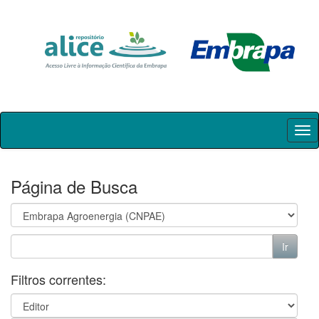
Skip
navigation
Página de Busca
Filtros correntes: