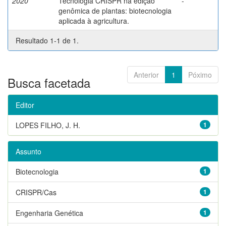
2020
Tecnologia CRISPR na edição
-
genômica de plantas: biotecnologia
aplicada à agricultura.
Resultado 1-1 de 1.
Anterior
1
Póximo
Busca facetada
Editor
LOPES FILHO, J. H.
1
Assunto
Biotecnologia
1
CRISPR/Cas
1
Engenharia Genética
1