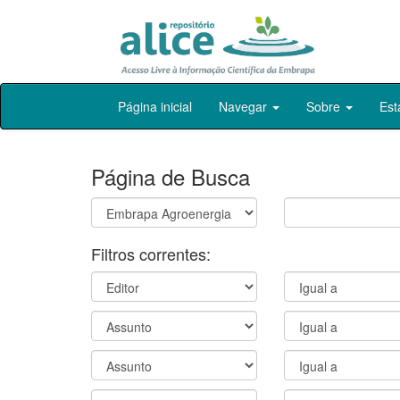
Skip
Página inicial
Navegar
Sobre
Est
navigation
Página de Busca
Filtros correntes: