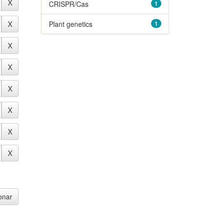
CRISPR/Cas
1
Plant genetics
1