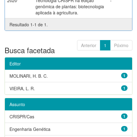
2020
Tecnologia CRISPR na edição
-
genômica de plantas: biotecnologia
aplicada à agricultura.
Resultado 1-1 de 1.
Anterior
1
Póximo
Busca facetada
Editor
MOLINARI, H. B. C.
1
VIEIRA, L. R.
1
Assunto
CRISPR/Cas
1
Engenharia Genética
1