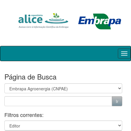
Skip
navigation
Página de Busca
Filtros correntes: