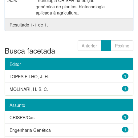
2020
Tecnologia CRISPR na edição
-
genômica de plantas: biotecnologia
aplicada à agricultura.
Resultado 1-1 de 1.
Anterior
1
Póximo
Busca facetada
Editor
LOPES FILHO, J. H.
1
MOLINARI, H. B. C.
1
Assunto
CRISPR/Cas
1
Engenharia Genética
1