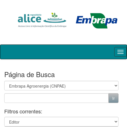
Skip
navigation
Página de Busca
Filtros correntes: