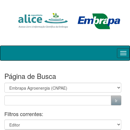
Skip
navigation
Página de Busca
Filtros correntes: