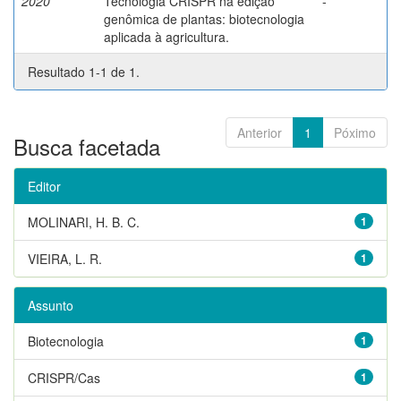
2020
Tecnologia CRISPR na edição
-
genômica de plantas: biotecnologia
aplicada à agricultura.
Resultado 1-1 de 1.
Anterior
1
Póximo
Busca facetada
Editor
MOLINARI, H. B. C.
1
VIEIRA, L. R.
1
Assunto
Biotecnologia
1
CRISPR/Cas
1