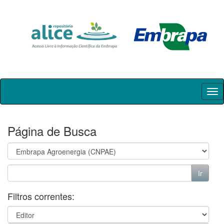
Skip
navigation
Página de Busca
Filtros correntes: