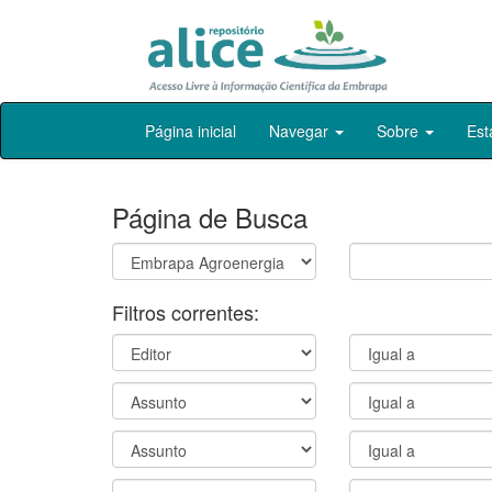
Skip
Página inicial
Navegar
Sobre
Est
navigation
Página de Busca
Filtros correntes: