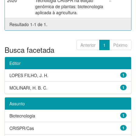
2020
Tecnologia CRISPR na edição
-
genômica de plantas: biotecnologia
aplicada à agricultura.
Resultado 1-1 de 1.
Anterior
1
Póximo
Busca facetada
Editor
LOPES FILHO, J. H.
1
MOLINARI, H. B. C.
1
Assunto
Biotecnologia
1
CRISPR/Cas
1