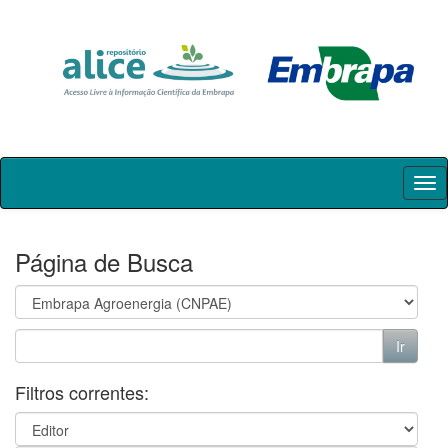
Skip
navigation
Página de Busca
Filtros correntes: