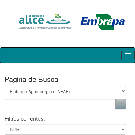
Skip
navigation
Página de Busca
Filtros correntes: