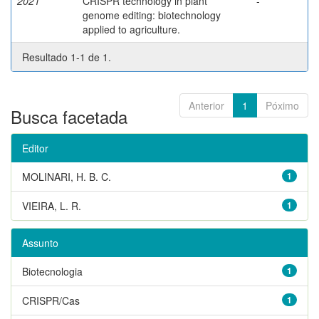
2021
CRISPR technology in plant
-
genome editing: biotechnology
applied to agriculture.
Resultado 1-1 de 1.
Anterior
1
Póximo
Busca facetada
Editor
MOLINARI, H. B. C.
1
VIEIRA, L. R.
1
Assunto
Biotecnologia
1
CRISPR/Cas
1