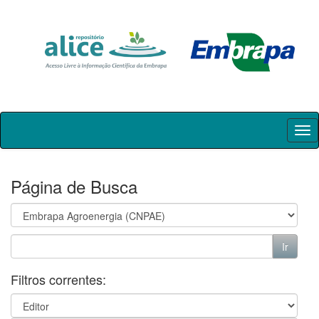
Skip
navigation
Página de Busca
Filtros correntes: