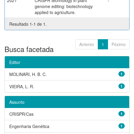
2021
CRISPR technology in plant
-
genome editing: biotechnology
applied to agriculture.
Resultado 1-1 de 1.
Anterior
1
Póximo
Busca facetada
Editor
MOLINARI, H. B. C.
1
VIEIRA, L. R.
1
Assunto
CRISPR/Cas
1
Engenharia Genética
1