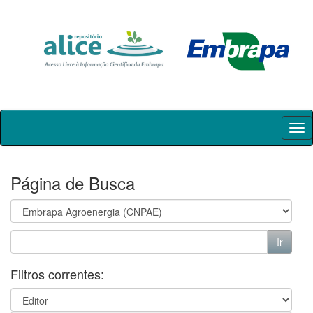
Skip
navigation
Página de Busca
Filtros correntes: