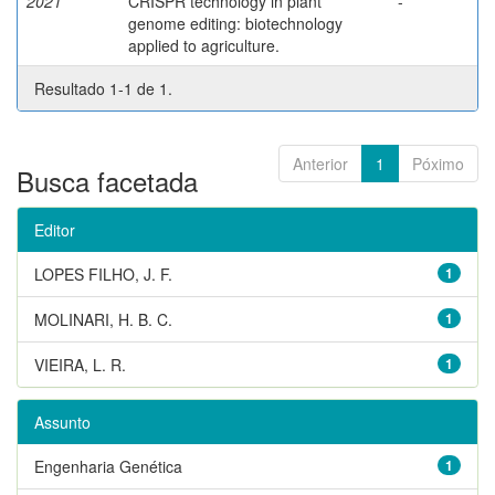
2021
CRISPR technology in plant
-
genome editing: biotechnology
applied to agriculture.
Resultado 1-1 de 1.
Anterior
1
Póximo
Busca facetada
Editor
LOPES FILHO, J. F.
1
MOLINARI, H. B. C.
1
VIEIRA, L. R.
1
Assunto
Engenharia Genética
1