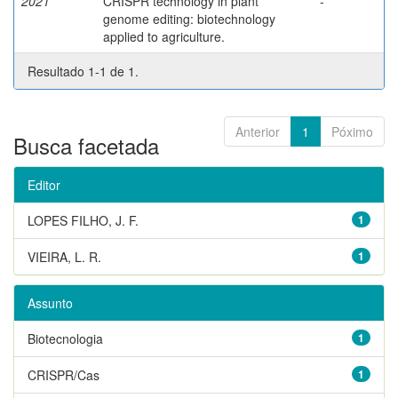
2021
CRISPR technology in plant
-
genome editing: biotechnology
applied to agriculture.
Resultado 1-1 de 1.
Anterior
1
Póximo
Busca facetada
Editor
LOPES FILHO, J. F.
1
VIEIRA, L. R.
1
Assunto
Biotecnologia
1
CRISPR/Cas
1