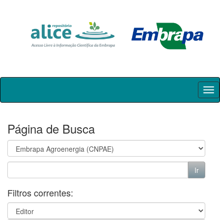
Skip
navigation
Página de Busca
Filtros correntes: