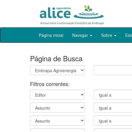
Skip
Página inicial
Navegar
Sobre
Est
navigation
Página de Busca
Filtros correntes: