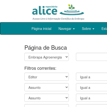
Skip
Página inicial
Navegar
Sobre
Est
navigation
Página de Busca
Filtros correntes: