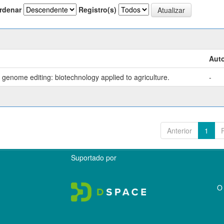
rdenar
Registro(s)
Auto
genome editing: biotechnology applied to agriculture.
-
Anterior
1
Suportado por
O 