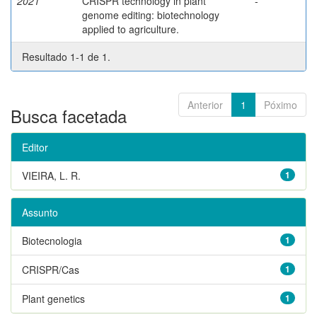
2021
CRISPR technology in plant
-
genome editing: biotechnology
applied to agriculture.
Resultado 1-1 de 1.
Anterior
1
Póximo
Busca facetada
Editor
VIEIRA, L. R.
1
Assunto
Biotecnologia
1
CRISPR/Cas
1
Plant genetics
1