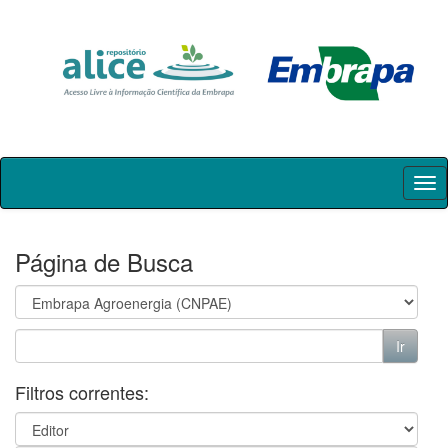
Skip
navigation
Página de Busca
Filtros correntes: