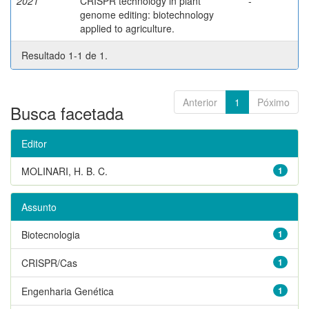
2021
CRISPR technology in plant
-
genome editing: biotechnology
applied to agriculture.
Resultado 1-1 de 1.
Anterior
1
Póximo
Busca facetada
Editor
MOLINARI, H. B. C.
1
Assunto
Biotecnologia
1
CRISPR/Cas
1
Engenharia Genética
1