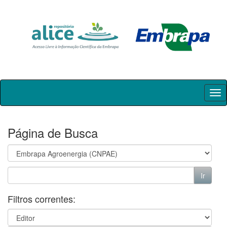
Skip
navigation
Página de Busca
Filtros correntes: