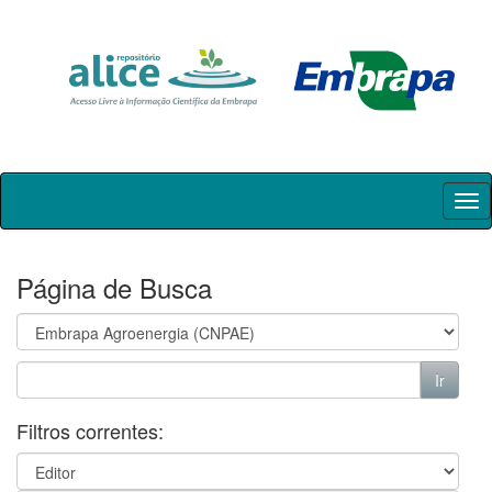
Skip
navigation
Página de Busca
Filtros correntes: