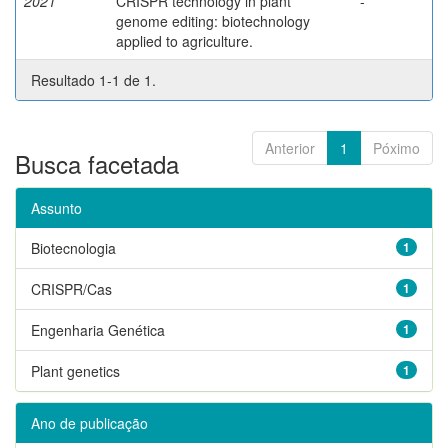
2021
CRISPR technology in plant
-
genome editing: biotechnology
applied to agriculture.
Resultado 1-1 de 1.
Anterior
1
Póximo
Busca facetada
Assunto
Biotecnologia
1
CRISPR/Cas
1
Engenharia Genética
1
Plant genetics
1
Ano de publicação