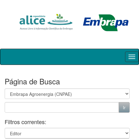
Skip
navigation
Página de Busca
Filtros correntes: