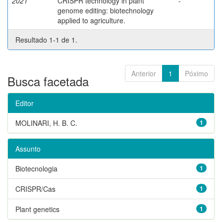
2021
CRISPR technology in plant
-
genome editing: biotechnology
applied to agriculture.
Resultado 1-1 de 1.
Anterior
1
Póximo
Busca facetada
Editor
MOLINARI, H. B. C.
1
Assunto
Biotecnologia
1
CRISPR/Cas
1
Plant genetics
1