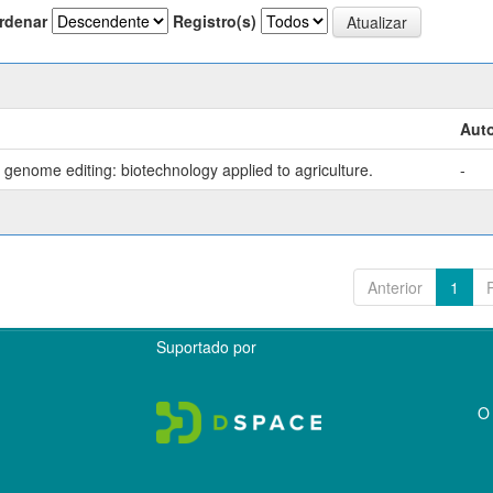
rdenar
Registro(s)
Auto
genome editing: biotechnology applied to agriculture.
-
Anterior
1
Suportado por
O 