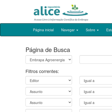
Skip
Página inicial
Navegar
Sobre
Est
navigation
Página de Busca
Filtros correntes: