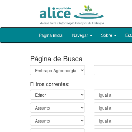
Skip
Página inicial
Navegar
Sobre
Est
navigation
Página de Busca
Filtros correntes: