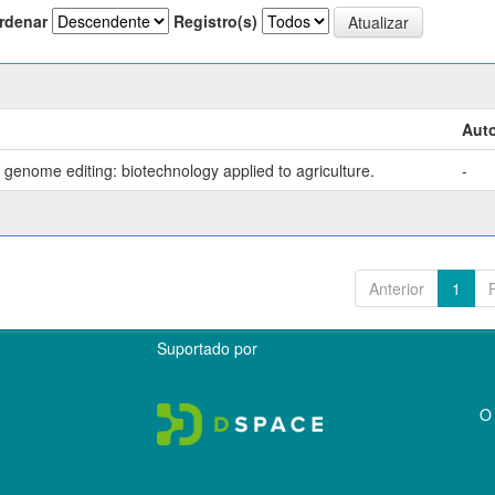
rdenar
Registro(s)
Auto
genome editing: biotechnology applied to agriculture.
-
Anterior
1
Suportado por
O 