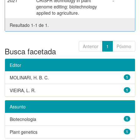
2021
CRISPR technology in plant
-
genome editing: biotechnology
applied to agriculture.
Resultado 1-1 de 1.
Anterior
1
Póximo
Busca facetada
Editor
MOLINARI, H. B. C.
1
VIEIRA, L. R.
1
Assunto
Biotecnologia
1
Plant genetics
1