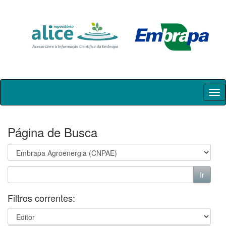
Skip
navigation
Página de Busca
Filtros correntes: