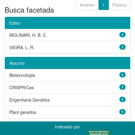
Anterior
1
Póximo
Busca facetada
Editor
MOLINARI, H. B. C.
1
VIEIRA, L. R.
1
Assunto
Biotecnologia
1
CRISPR/Cas
1
Engenharia Genética
1
Plant genetics
1
Indexado por