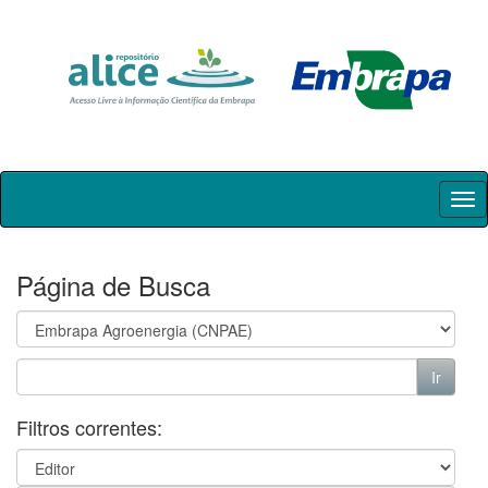
Skip
navigation
Página de Busca
Filtros correntes: