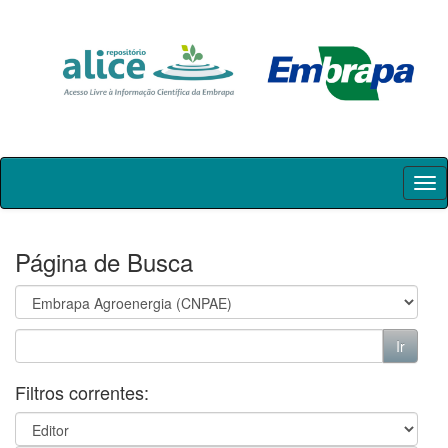
Skip
navigation
Página de Busca
Filtros correntes: