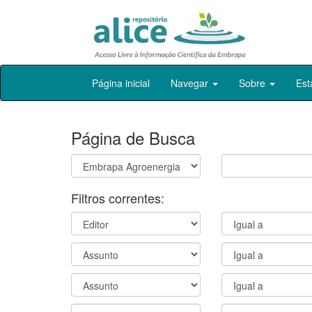
Skip
Página inicial
Navegar
Sobre
Est
navigation
Página de Busca
Filtros correntes: