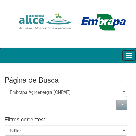
Skip
navigation
Página de Busca
Filtros correntes: