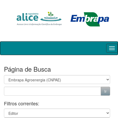
Skip
navigation
Página de Busca
Filtros correntes: