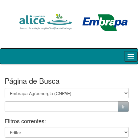
Skip
navigation
Página de Busca
Filtros correntes: