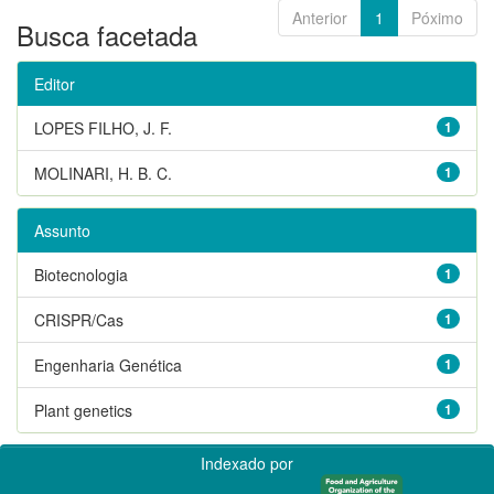
Anterior
1
Póximo
Busca facetada
Editor
LOPES FILHO, J. F.
1
MOLINARI, H. B. C.
1
Assunto
Biotecnologia
1
CRISPR/Cas
1
Engenharia Genética
1
Plant genetics
1
Indexado por