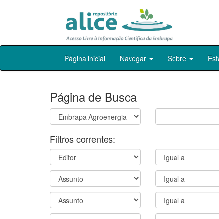
Skip
Página inicial
Navegar
Sobre
Est
navigation
Página de Busca
Filtros correntes: