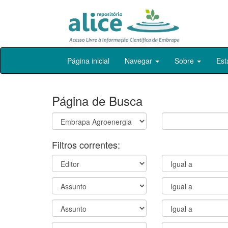
Skip
Página inicial
Navegar
Sobre
Est
navigation
Página de Busca
Filtros correntes: