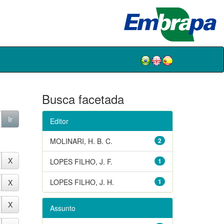
Busca facetada
Editor
MOLINARI, H. B. C.
2
LOPES FILHO, J. F.
1
LOPES FILHO, J. H.
1
Assunto