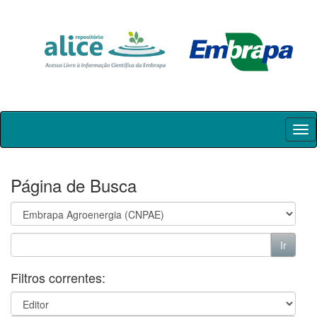
Skip
navigation
Página de Busca
Filtros correntes: