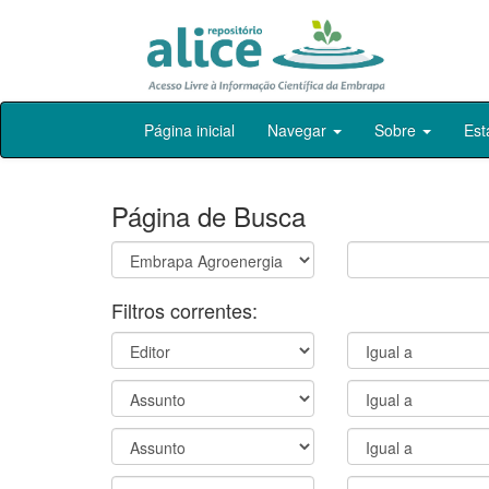
Skip
Página inicial
Navegar
Sobre
Est
navigation
Página de Busca
Filtros correntes: