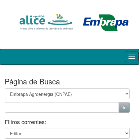
Skip
navigation
Página de Busca
Filtros correntes: