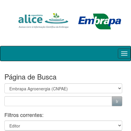
Skip
navigation
Página de Busca
Filtros correntes: