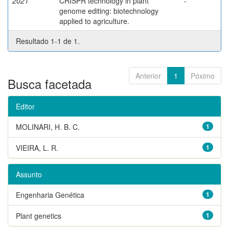
2021
CRISPR technology in plant
-
genome editing: biotechnology
applied to agriculture.
Resultado 1-1 de 1.
Anterior
1
Póximo
Busca facetada
Editor
MOLINARI, H. B. C.
1
VIEIRA, L. R.
1
Assunto
Engenharia Genética
1
Plant genetics
1