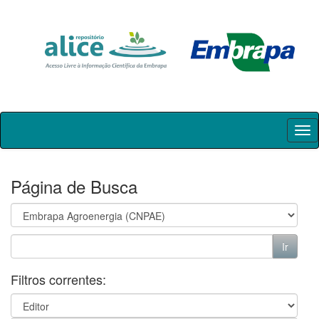
Skip
navigation
Página de Busca
Filtros correntes: