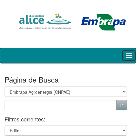
Skip
navigation
Página de Busca
Filtros correntes: