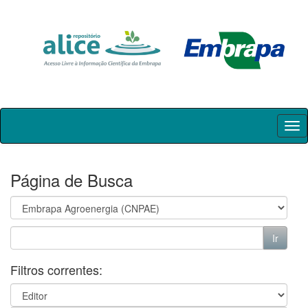
Skip
navigation
Página de Busca
Filtros correntes: