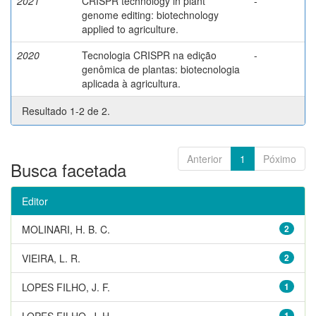
2021
CRISPR technology in plant
-
genome editing: biotechnology
applied to agriculture.
2020
Tecnologia CRISPR na edição
-
genômica de plantas: biotecnologia
aplicada à agricultura.
Resultado 1-2 de 2.
Anterior
1
Póximo
Busca facetada
Editor
MOLINARI, H. B. C.
2
VIEIRA, L. R.
2
LOPES FILHO, J. F.
1
LOPES FILHO, J. H.
1