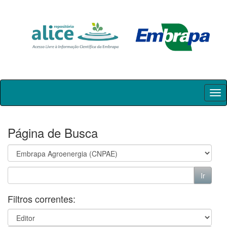
Skip
navigation
Página de Busca
Filtros correntes: