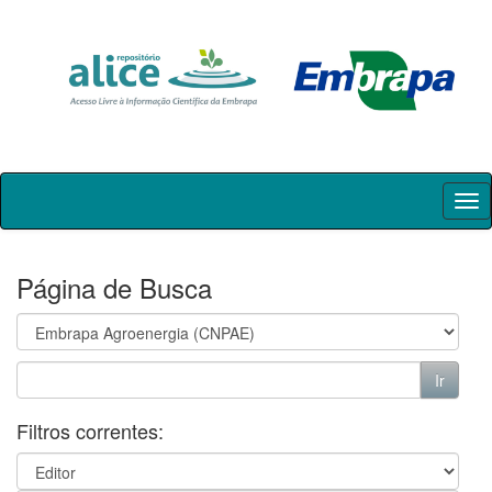
Skip
navigation
Página de Busca
Filtros correntes: