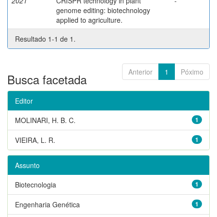
2021
CRISPR technology in plant
-
genome editing: biotechnology
applied to agriculture.
Resultado 1-1 de 1.
Anterior
1
Póximo
Busca facetada
Editor
MOLINARI, H. B. C.
1
VIEIRA, L. R.
1
Assunto
Biotecnologia
1
Engenharia Genética
1