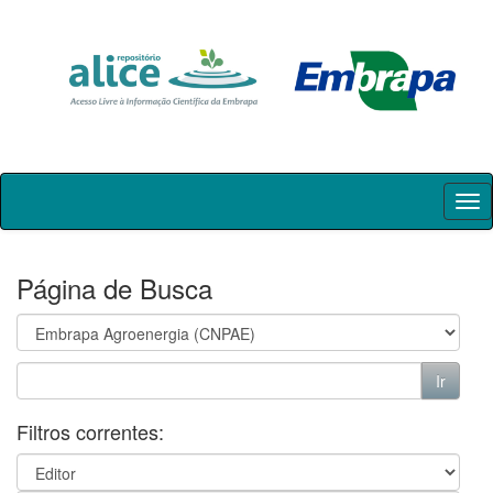
Skip
navigation
Página de Busca
Filtros correntes: