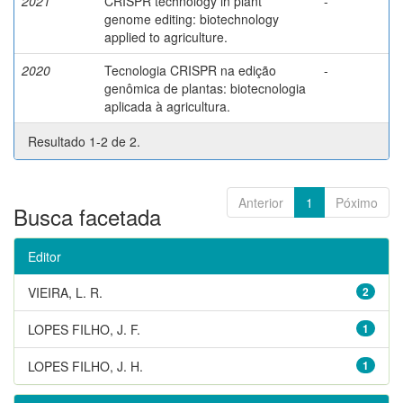
2021
CRISPR technology in plant
-
genome editing: biotechnology
applied to agriculture.
2020
Tecnologia CRISPR na edição
-
genômica de plantas: biotecnologia
aplicada à agricultura.
Resultado 1-2 de 2.
Anterior
1
Póximo
Busca facetada
Editor
VIEIRA, L. R.
2
LOPES FILHO, J. F.
1
LOPES FILHO, J. H.
1